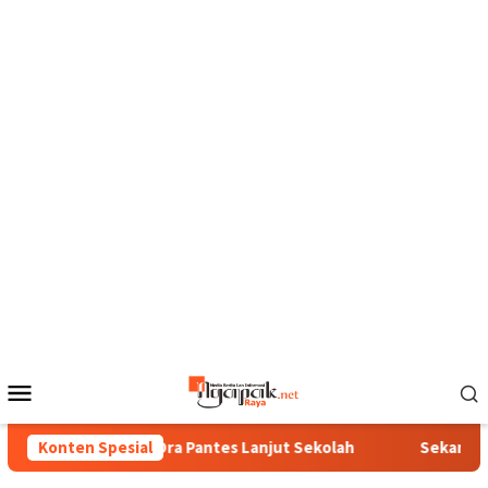
Loncat
ke
konten
Menu
Mobile
Konten Spesial
Bunga Ora Pantes Lanjut Sekolah
Sekang Sisa S