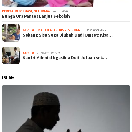
BERITA
,
INFORMASI
,
OLAHRAGA
24 Juli 2026
Bunga Ora Pantes Lanjut Sekolah
BERITA LOKAL CILACAP
,
BISNIS
,
UMKM
9 Desember 2025
Sekang Sisa Sega Diubah Dadi Omset: Kisa…
BERITA
21 November 2025
Santri Milenial Ngasilna Duit Jutaan sek…
ISLAM