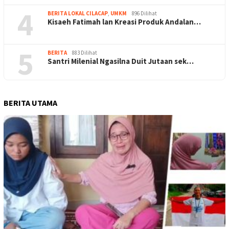
4
BERITA LOKAL CILACAP
,
UMKM
896 Dilihat
Kisaeh Fatimah lan Kreasi Produk Andalan…
5
BERITA
883 Dilihat
Santri Milenial Ngasilna Duit Jutaan sek…
BERITA UTAMA