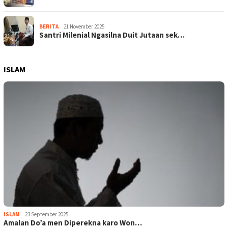
BERITA
21 November 2025
Santri Milenial Ngasilna Duit Jutaan sek…
ISLAM
ISLAM
23 September 2025
Amalan Do’a men Diperekna karo Won…