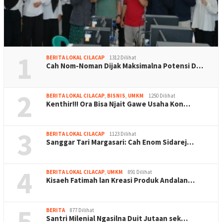
1
BERITA LOKAL CILACAP
1312 Dilihat
Cah Nom-Noman Dijak Maksimalna Potensi D…
2
BERITA LOKAL CILACAP
,
BISNIS
,
UMKM
1250 Dilihat
Kenthir!!! Ora Bisa Njait Gawe Usaha Kon…
3
BERITA LOKAL CILACAP
1123 Dilihat
Sanggar Tari Margasari: Cah Enom Sidarej…
4
BERITA LOKAL CILACAP
,
UMKM
891 Dilihat
Kisaeh Fatimah lan Kreasi Produk Andalan…
5
BERITA
877 Dilihat
Santri Milenial Ngasilna Duit Jutaan sek…