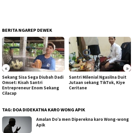
BERITA NGAREP DEWEK
«
»
Sekang Sisa Sega Diubah Dadi
Santri Milenial Ngasilna Duit
Omset: Kisah Santri
Jutaan sekang TikTok, Kiye
Entrepreneur Enom Sekang
Ceritane
Cilacap
TAG:
DOA DIDEKATNA KARO WONG APIK
Amalan Do’a men Diperekna karo Wong-wong
Apik