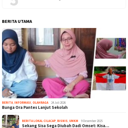
BERITA UTAMA
BERITA
,
INFORMASI
,
OLAHRAGA
24 Juli 2026
Bunga Ora Pantes Lanjut Sekolah
BERITA LOKAL CILACAP
,
BISNIS
,
UMKM
9 Desember 2025
Sekang Sisa Sega Diubah Dadi Omset: Kisa…