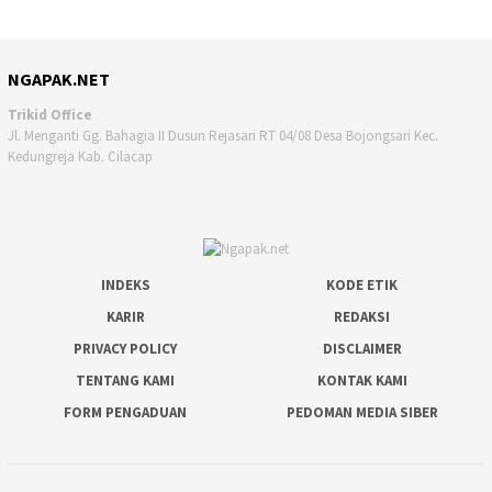
NGAPAK.NET
Trikid Office
Jl. Menganti Gg. Bahagia II Dusun Rejasari RT 04/08 Desa Bojongsari Kec.
Kedungreja Kab. Cilacap
INDEKS
KODE ETIK
KARIR
REDAKSI
PRIVACY POLICY
DISCLAIMER
TENTANG KAMI
KONTAK KAMI
FORM PENGADUAN
PEDOMAN MEDIA SIBER