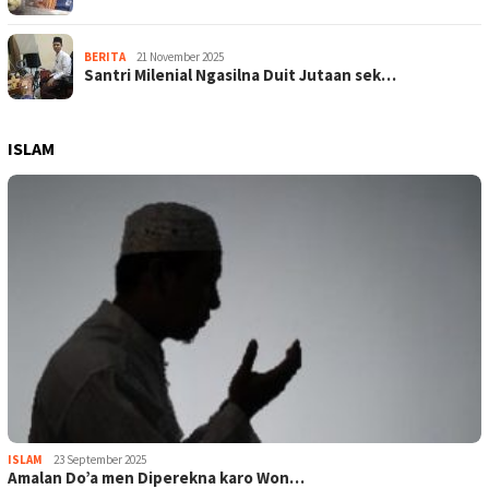
BERITA
21 November 2025
Santri Milenial Ngasilna Duit Jutaan sek…
ISLAM
ISLAM
23 September 2025
Amalan Do’a men Diperekna karo Won…