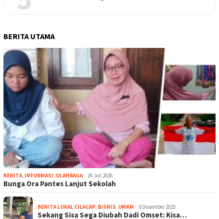
BERITA UTAMA
BERITA
,
INFORMASI
,
OLAHRAGA
24 Juli 2026
Bunga Ora Pantes Lanjut Sekolah
BERITA LOKAL CILACAP
,
BISNIS
,
UMKM
9 Desember 2025
Sekang Sisa Sega Diubah Dadi Omset: Kisa…