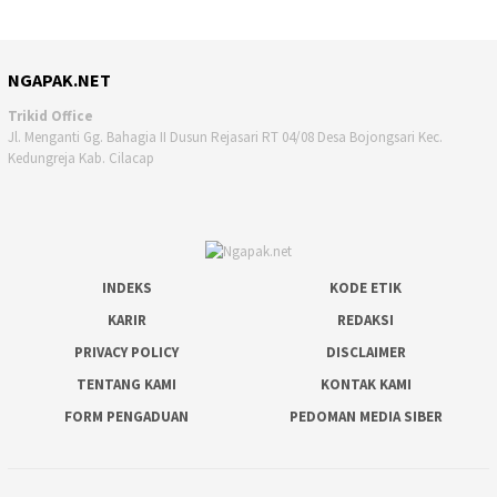
NGAPAK.NET
Trikid Office
Jl. Menganti Gg. Bahagia II Dusun Rejasari RT 04/08 Desa Bojongsari Kec.
Kedungreja Kab. Cilacap
INDEKS
KODE ETIK
KARIR
REDAKSI
PRIVACY POLICY
DISCLAIMER
TENTANG KAMI
KONTAK KAMI
FORM PENGADUAN
PEDOMAN MEDIA SIBER