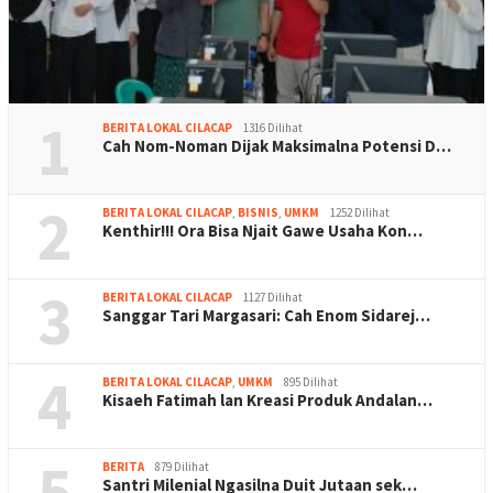
1
BERITA LOKAL CILACAP
1316 Dilihat
Cah Nom-Noman Dijak Maksimalna Potensi D…
2
BERITA LOKAL CILACAP
,
BISNIS
,
UMKM
1252 Dilihat
Kenthir!!! Ora Bisa Njait Gawe Usaha Kon…
3
BERITA LOKAL CILACAP
1127 Dilihat
Sanggar Tari Margasari: Cah Enom Sidarej…
4
BERITA LOKAL CILACAP
,
UMKM
895 Dilihat
Kisaeh Fatimah lan Kreasi Produk Andalan…
5
BERITA
879 Dilihat
Santri Milenial Ngasilna Duit Jutaan sek…