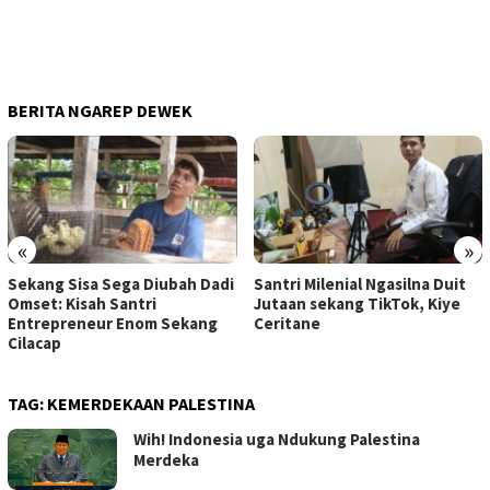
BERITA NGAREP DEWEK
«
»
Sekang Sisa Sega Diubah Dadi
Santri Milenial Ngasilna Duit
Omset: Kisah Santri
Jutaan sekang TikTok, Kiye
Entrepreneur Enom Sekang
Ceritane
Cilacap
TAG:
KEMERDEKAAN PALESTINA
Wih! Indonesia uga Ndukung Palestina
Merdeka