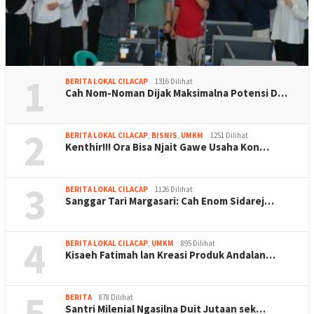
1
BERITA LOKAL CILACAP
1316 Dilihat
Cah Nom-Noman Dijak Maksimalna Potensi D…
2
BERITA LOKAL CILACAP
,
BISNIS
,
UMKM
1251 Dilihat
Kenthir!!! Ora Bisa Njait Gawe Usaha Kon…
3
BERITA LOKAL CILACAP
1126 Dilihat
Sanggar Tari Margasari: Cah Enom Sidarej…
4
BERITA LOKAL CILACAP
,
UMKM
895 Dilihat
Kisaeh Fatimah lan Kreasi Produk Andalan…
5
BERITA
878 Dilihat
Santri Milenial Ngasilna Duit Jutaan sek…