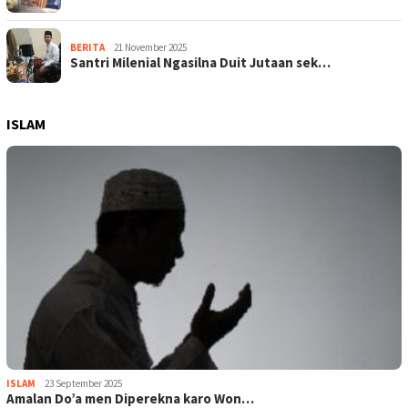
BERITA
21 November 2025
Santri Milenial Ngasilna Duit Jutaan sek…
ISLAM
ISLAM
23 September 2025
Amalan Do’a men Diperekna karo Won…