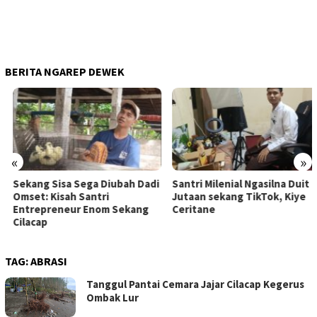
BERITA NGAREP DEWEK
«
»
Sekang Sisa Sega Diubah Dadi
Santri Milenial Ngasilna Duit
Omset: Kisah Santri
Jutaan sekang TikTok, Kiye
Entrepreneur Enom Sekang
Ceritane
Cilacap
TAG:
ABRASI
Tanggul Pantai Cemara Jajar Cilacap Kegerus
Ombak Lur