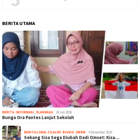
BERITA UTAMA
BERITA
,
INFORMASI
,
OLAHRAGA
24 Juli 2026
Bunga Ora Pantes Lanjut Sekolah
BERITA LOKAL CILACAP
,
BISNIS
,
UMKM
9 Desember 2025
Sekang Sisa Sega Diubah Dadi Omset: Kisa…