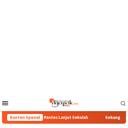
Loncat
ke
konten
Menu
Mobile
Bunga Ora Pantes Lanjut Sekolah
Konten Spesial
Sekang Sisa Sega