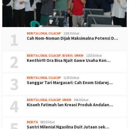
1
BERITA LOKAL CILACAP
1318 Dilihat
Cah Nom-Noman Dijak Maksimalna Potensi D…
2
BERITA LOKAL CILACAP
,
BISNIS
,
UMKM
1253 Dilihat
Kenthir!!! Ora Bisa Njait Gawe Usaha Kon…
3
BERITA LOKAL CILACAP
1129 Dilihat
Sanggar Tari Margasari: Cah Enom Sidarej…
4
BERITA LOKAL CILACAP
,
UMKM
896 Dilihat
Kisaeh Fatimah lan Kreasi Produk Andalan…
5
BERITA
880 Dilihat
Santri Milenial Ngasilna Duit Jutaan sek…