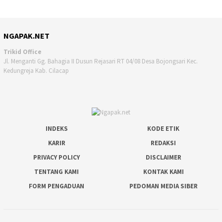
NGAPAK.NET
Trikid Office
Jl. Menganti Gg. Bahagia II Dusun Rejasari RT 04/08 Desa Bojongsari Kec.
Kedungreja Kab. Cilacap
INDEKS
KODE ETIK
KARIR
REDAKSI
PRIVACY POLICY
DISCLAIMER
TENTANG KAMI
KONTAK KAMI
FORM PENGADUAN
PEDOMAN MEDIA SIBER