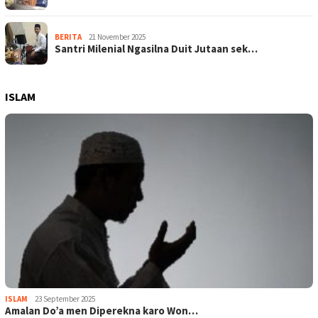
BERITA
21 November 2025
Santri Milenial Ngasilna Duit Jutaan sek…
ISLAM
ISLAM
23 September 2025
Amalan Do’a men Diperekna karo Won…