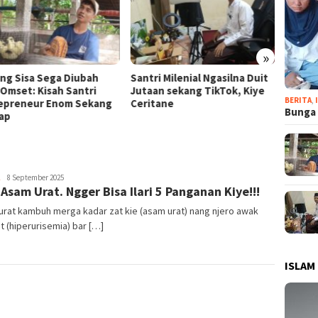
»
i Milenial Ngasilna Duit
KUB Kan Margasari karo
Longs
an sekang TikTok, Kiye
Cinyawang Ulih Bantuan
Krung
BERITA
,
tane
Berkat Sinergi Dewan Karo
Bapak!
Bunga 
Pemerintah
R
8 September 2025
 Asam Urat. Ngger Bisa Ilari 5 Panganan Kiye!!!
Syarief
rat kambuh merga kadar zat kie (asam urat) nang njero awak
t (hiperurisemia) bar […]
ISLAM