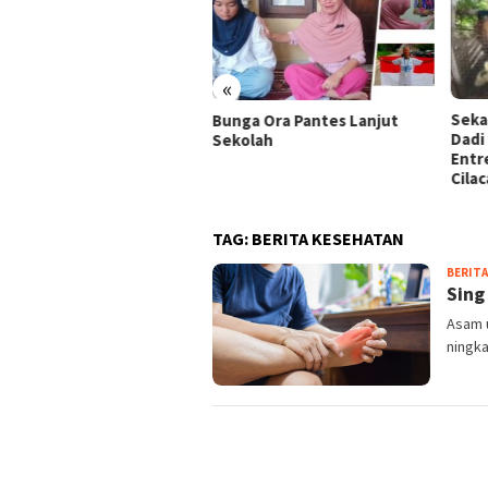
«
Sekang Sisa Sega Diubah
Santr
ga Ora Pantes Lanjut
Dadi Omset: Kisah Santri
Juta
kolah
Entrepreneur Enom Sekang
Ceri
Cilacap
TAG:
BERITA KESEHATAN
BERITA
Sing
Asam u
ningka