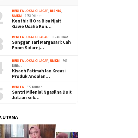
2
BERITA LOKAL CILACAP
,
BISNIS
,
UMKM
1251 Dilihat
Kenthir!!! Ora Bisa Njait
Gawe Usaha Kon…
3
BERITA LOKAL CILACAP
1123 Dilihat
Sanggar Tari Margasari: Cah
Enom Sidarej…
4
BERITA LOKAL CILACAP
,
UMKM
891
Dilihat
Kisaeh Fatimah lan Kreasi
Produk Andalan…
5
BERITA
877 Dilihat
Santri Milenial Ngasilna Duit
Jutaan sek…
A UTAMA