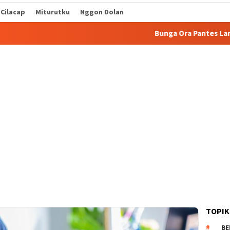
 Cilacap
Miturutku
Nggon Dolan
Bunga Ora Pantes Lanjut Sekol
TOPIK
BE