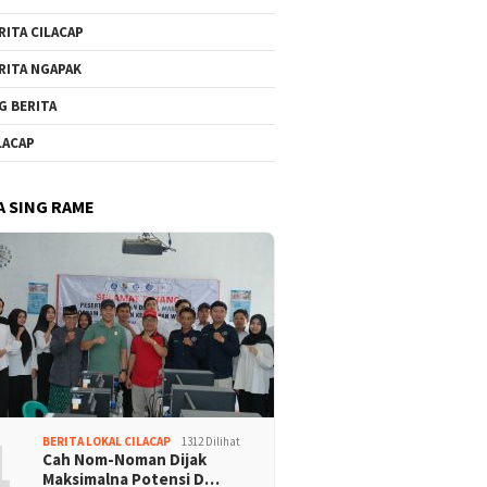
RITA CILACAP
RITA NGAPAK
G BERITA
LACAP
A SING RAME
1
BERITA LOKAL CILACAP
1312 Dilihat
Cah Nom-Noman Dijak
Maksimalna Potensi D…