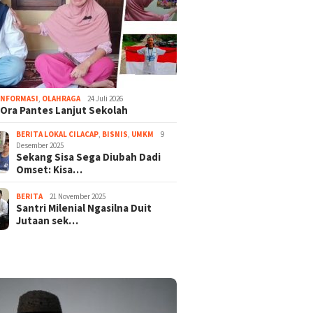
or Majenang: Imam
Sekang 
Bunga Ora Pantes Lanjut
u Suara ‘Bapak…
Dadi Oms
Sekolah
INFORMASI
,
OLAHRAGA
24 Juli 2026
’
Entrepr
Ora Pantes Lanjut Sekolah
Cilacap
BERITA LOKAL CILACAP
,
BISNIS
,
UMKM
9
Desember 2025
Sekang Sisa Sega Diubah Dadi
Omset: Kisa…
BERITA
21 November 2025
Santri Milenial Ngasilna Duit
Jutaan sek…