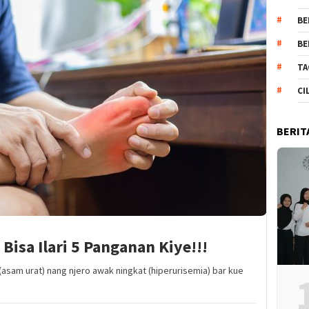
BE
BE
TA
CI
BERIT
Bisa Ilari 5 Panganan Kiye!!!
asam urat) nang njero awak ningkat (hiperurisemia) bar kue