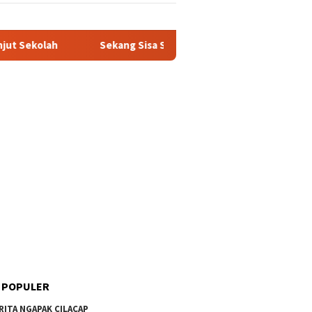
ah
Sekang Sisa Sega Diubah Dadi Omset: Kisah Santri En
 POPULER
RITA NGAPAK CILACAP