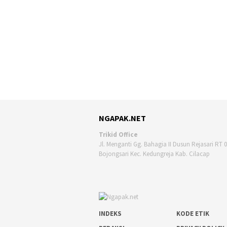
NGAPAK.NET
Trikid Office
Jl. Menganti Gg. Bahagia II Dusun Rejasari RT 
Bojongsari Kec. Kedungreja Kab. Cilacap
INDEKS
KODE ETIK