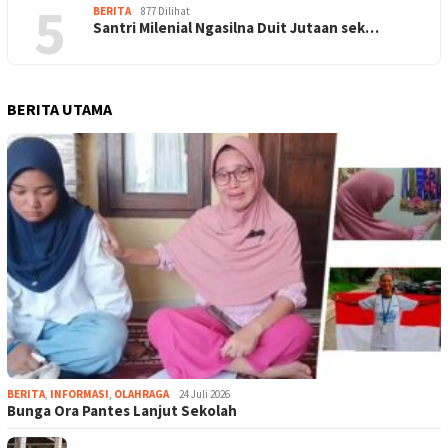
5
BERITA
877 Dilihat
Santri Milenial Ngasilna Duit Jutaan sek…
BERITA UTAMA
BERITA
,
INFORMASI
,
OLAHRAGA
24 Juli 2026
Bunga Ora Pantes Lanjut Sekolah