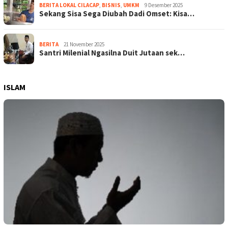
BERITA LOKAL CILACAP
,
BISNIS
,
UMKM
9 Desember 2025
Sekang Sisa Sega Diubah Dadi Omset: Kisa…
BERITA
21 November 2025
Santri Milenial Ngasilna Duit Jutaan sek…
ISLAM