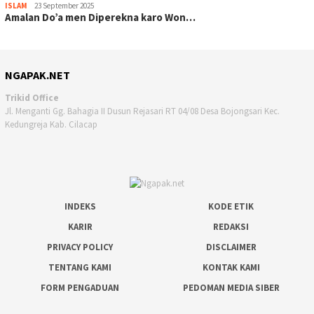
ISLAM
23 September 2025
Amalan Do’a men Diperekna karo Won…
NGAPAK.NET
Trikid Office
Jl. Menganti Gg. Bahagia II Dusun Rejasari RT 04/08 Desa Bojongsari Kec.
Kedungreja Kab. Cilacap
INDEKS
KODE ETIK
KARIR
REDAKSI
PRIVACY POLICY
DISCLAIMER
TENTANG KAMI
KONTAK KAMI
FORM PENGADUAN
PEDOMAN MEDIA SIBER