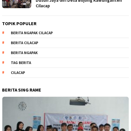
Dusun Jaya Giri Desa Bojong Kawunganten
Cilacap
TOPIK POPULER
BERITA NGAPAK CILACAP
BERITA CILACAP
BERITA NGAPAK
TAG BERITA
CILACAP
BERITA SING RAME