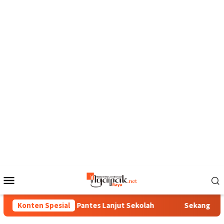
Loncat
ke
konten
Menu
Mobile
Bunga Ora Pantes Lanjut Sekolah
Konten Spesial
Sekang Sisa Sega 