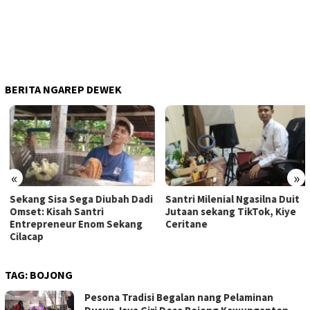
BERITA NGAREP DEWEK
«
»
Sekang Sisa Sega Diubah Dadi
Santri Milenial Ngasilna Duit
Omset: Kisah Santri
Jutaan sekang TikTok, Kiye
Entrepreneur Enom Sekang
Ceritane
Cilacap
TAG:
BOJONG
Pesona Tradisi Begalan nang Pelaminan