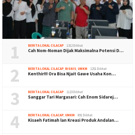
1
BERITA LOKAL CILACAP
1312 Dilihat
Cah Nom-Noman Dijak Maksimalna Potensi D…
2
BERITA LOKAL CILACAP
,
BISNIS
,
UMKM
1251 Dilihat
Kenthir!!! Ora Bisa Njait Gawe Usaha Kon…
3
BERITA LOKAL CILACAP
1123 Dilihat
Sanggar Tari Margasari: Cah Enom Sidarej…
4
BERITA LOKAL CILACAP
,
UMKM
891 Dilihat
Kisaeh Fatimah lan Kreasi Produk Andalan…