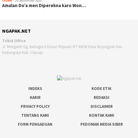
ISLAM
23 September 2025
Amalan Do’a men Diperekna karo Won…
NGAPAK.NET
Trikid Office
Jl. Menganti Gg. Bahagia II Dusun Rejasari RT 04/08 Desa Bojongsari Kec.
Kedungreja Kab. Cilacap
INDEKS
KODE ETIK
KARIR
REDAKSI
PRIVACY POLICY
DISCLAIMER
TENTANG KAMI
KONTAK KAMI
FORM PENGADUAN
PEDOMAN MEDIA SIBER