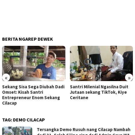
BERITA NGAREP DEWEK
«
»
Sekang Sisa Sega Diubah Dadi
Santri Milenial Ngasilna Duit
Omset: Kisah Santri
Jutaan sekang TikTok, Kiye
Entrepreneur Enom Sekang
Ceritane
Cilacap
TAG:
DEMO CILACAP
Tersangka Demo Rusuh nang Cilacap Nambah