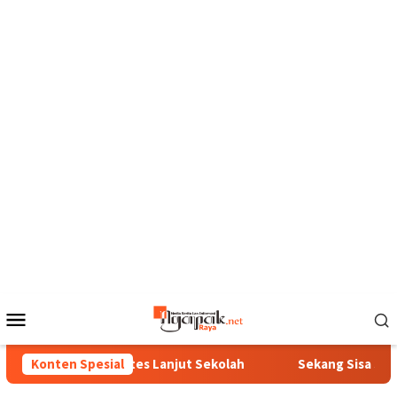
Loncat
ke
konten
Menu
Mobile
Bunga Ora Pantes Lanjut Sekolah
Konten Spesial
Sekang Sisa Sega Diub