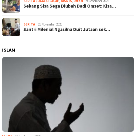
BERITA LOKAL CILACAP
,
BISNIS
,
UMKM
9 Desember 2025
Sekang Sisa Sega Diubah Dadi Omset: Kisa…
BERITA
21 November 2025
Santri Milenial Ngasilna Duit Jutaan sek…
ISLAM