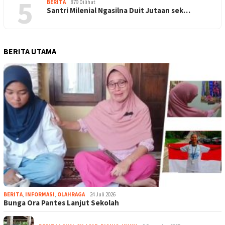
5
BERITA
879 Dilihat
Santri Milenial Ngasilna Duit Jutaan sek…
BERITA UTAMA
BERITA
,
INFORMASI
,
OLAHRAGA
24 Juli 2026
Bunga Ora Pantes Lanjut Sekolah