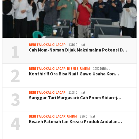
1
BERITA LOKAL CILACAP
1316 Dilihat
Cah Nom-Noman Dijak Maksimalna Potensi D…
2
BERITA LOKAL CILACAP
,
BISNIS
,
UMKM
1252 Dilihat
Kenthir!!! Ora Bisa Njait Gawe Usaha Kon…
3
BERITA LOKAL CILACAP
1128 Dilihat
Sanggar Tari Margasari: Cah Enom Sidarej…
4
BERITA LOKAL CILACAP
,
UMKM
896 Dilihat
Kisaeh Fatimah lan Kreasi Produk Andalan…