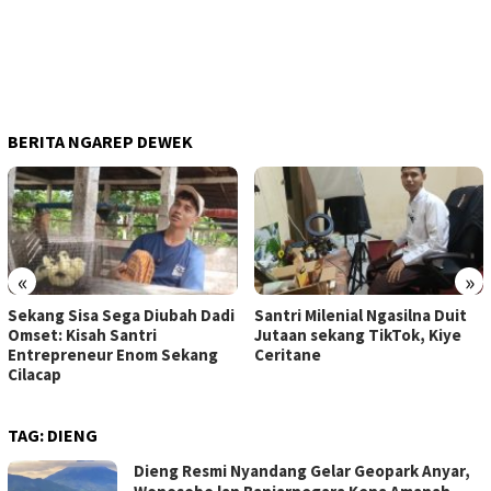
BERITA NGAREP DEWEK
«
»
Sekang Sisa Sega Diubah Dadi
Santri Milenial Ngasilna Duit
Omset: Kisah Santri
Jutaan sekang TikTok, Kiye
Entrepreneur Enom Sekang
Ceritane
Cilacap
TAG:
DIENG
Dieng Resmi Nyandang Gelar Geopark Anyar,