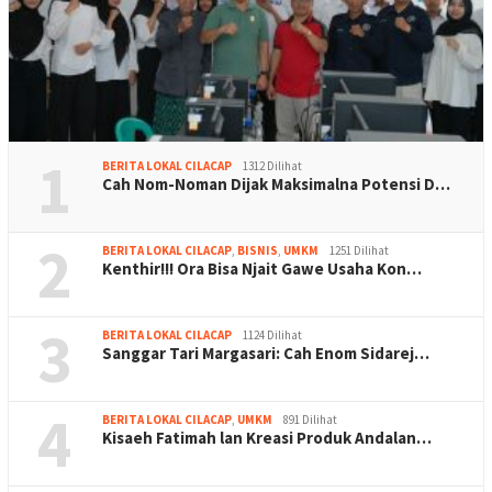
1
BERITA LOKAL CILACAP
1312 Dilihat
Cah Nom-Noman Dijak Maksimalna Potensi D…
2
BERITA LOKAL CILACAP
,
BISNIS
,
UMKM
1251 Dilihat
Kenthir!!! Ora Bisa Njait Gawe Usaha Kon…
3
BERITA LOKAL CILACAP
1124 Dilihat
Sanggar Tari Margasari: Cah Enom Sidarej…
4
BERITA LOKAL CILACAP
,
UMKM
891 Dilihat
Kisaeh Fatimah lan Kreasi Produk Andalan…