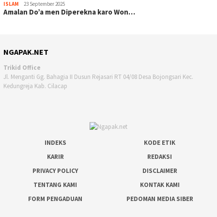
ISLAM
23 September 2025
Amalan Do’a men Diperekna karo Won…
NGAPAK.NET
Trikid Office
Jl. Menganti Gg. Bahagia II Dusun Rejasari RT 04/08 Desa Bojongsari Kec.
Kedungreja Kab. Cilacap
INDEKS
KODE ETIK
KARIR
REDAKSI
PRIVACY POLICY
DISCLAIMER
TENTANG KAMI
KONTAK KAMI
FORM PENGADUAN
PEDOMAN MEDIA SIBER