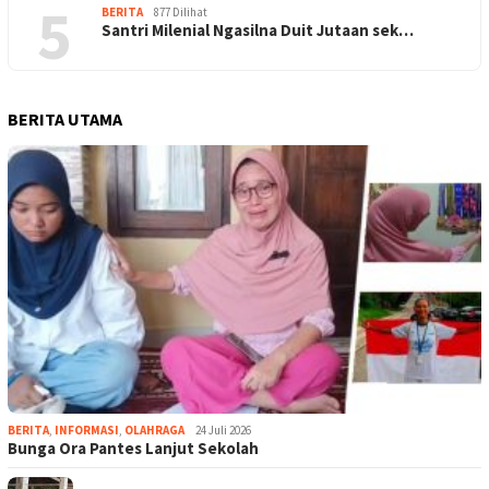
5
BERITA
877 Dilihat
Santri Milenial Ngasilna Duit Jutaan sek…
BERITA UTAMA
BERITA
,
INFORMASI
,
OLAHRAGA
24 Juli 2026
Bunga Ora Pantes Lanjut Sekolah