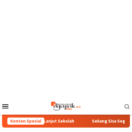
Loncat
ke
konten
Menu
Mobile
ga Ora Pantes Lanjut Sekolah
Konten Spesial
Sekang Sisa Sega Diubah 