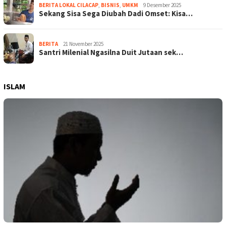
BERITA LOKAL CILACAP
,
BISNIS
,
UMKM
9 Desember 2025
Sekang Sisa Sega Diubah Dadi Omset: Kisa…
BERITA
21 November 2025
Santri Milenial Ngasilna Duit Jutaan sek…
ISLAM