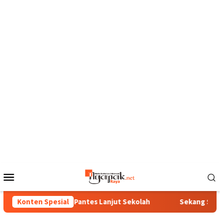
Loncat
ke
konten
Menu
Mobile
Bunga Ora Pantes Lanjut Sekolah
Konten Spesial
Sekang Sisa Sega 