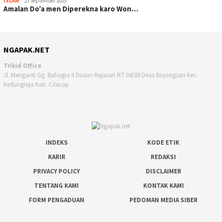
ISLAM
23 September 2025
Amalan Do’a men Diperekna karo Won…
NGAPAK.NET
Trikid Office
Jl. Menganti Gg. Bahagia II Dusun Rejasari RT 04/08 Desa Bojongsari Kec.
Kedungreja Kab. Cilacap
INDEKS
KODE ETIK
KARIR
REDAKSI
PRIVACY POLICY
DISCLAIMER
TENTANG KAMI
KONTAK KAMI
FORM PENGADUAN
PEDOMAN MEDIA SIBER