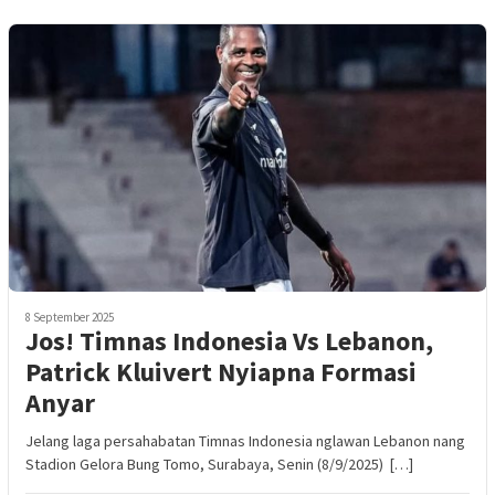
8 September 2025
Jos! Timnas Indonesia Vs Lebanon,
Patrick Kluivert Nyiapna Formasi
Anyar
Jelang laga persahabatan Timnas Indonesia nglawan Lebanon nang
Stadion Gelora Bung Tomo, Surabaya, Senin (8/9/2025) […]