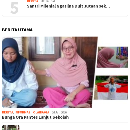
5
BERITA
880 Dilihat
Santri Milenial Ngasilna Duit Jutaan sek…
BERITA UTAMA
BERITA
,
INFORMASI
,
OLAHRAGA
24 Juli 2026
Bunga Ora Pantes Lanjut Sekolah