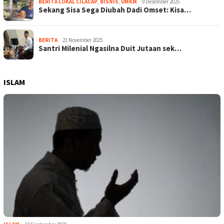
BERITA LOKAL CILACAP
,
BISNIS
,
UMKM
9 Desember 2025
Sekang Sisa Sega Diubah Dadi Omset: Kisa…
BERITA
21 November 2025
Santri Milenial Ngasilna Duit Jutaan sek…
ISLAM