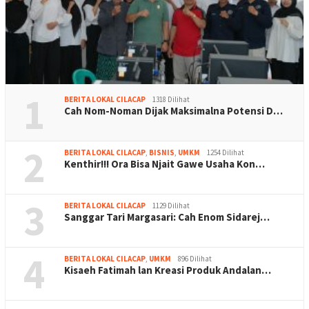
1
BERITA LOKAL CILACAP
1318 Dilihat
Cah Nom-Noman Dijak Maksimalna Potensi D…
2
BERITA LOKAL CILACAP
,
BISNIS
,
UMKM
1254 Dilihat
Kenthir!!! Ora Bisa Njait Gawe Usaha Kon…
3
BERITA LOKAL CILACAP
1129 Dilihat
Sanggar Tari Margasari: Cah Enom Sidarej…
4
BERITA LOKAL CILACAP
,
UMKM
896 Dilihat
Kisaeh Fatimah lan Kreasi Produk Andalan…