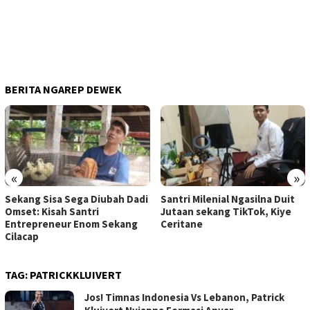
BERITA NGAREP DEWEK
«
»
Sekang Sisa Sega Diubah Dadi
Santri Milenial Ngasilna Duit
Omset: Kisah Santri
Jutaan sekang TikTok, Kiye
Entrepreneur Enom Sekang
Ceritane
Cilacap
TAG:
PATRICKKLUIVERT
Jos! Timnas Indonesia Vs Lebanon, Patrick