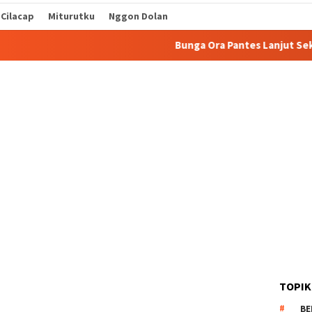
 Cilacap
Miturutku
Nggon Dolan
Bunga Ora Pantes Lanjut Sekolah
S
TOPIK
BE