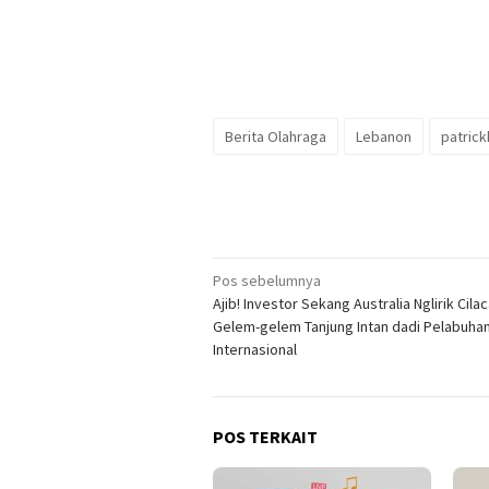
Berita Olahraga
Lebanon
patrick
Navigasi
Pos sebelumnya
Ajib! Investor Sekang Australia Nglirik Cila
pos
Gelem-gelem Tanjung Intan dadi Pelabuha
Internasional
POS TERKAIT