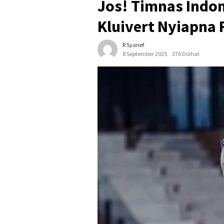
Jos! Timnas Indon
Kluivert Nyiapna 
R Syarief
8 September 2025
376 Dilihat