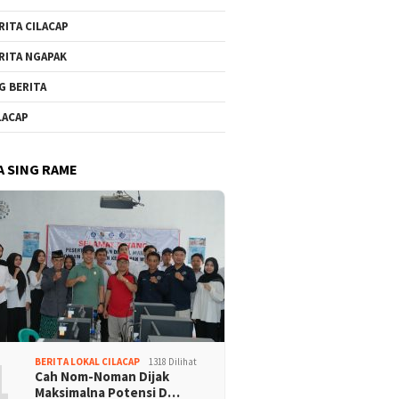
RITA CILACAP
RITA NGAPAK
G BERITA
LACAP
A SING RAME
1
BERITA LOKAL CILACAP
1318 Dilihat
Cah Nom-Noman Dijak
Maksimalna Potensi D…