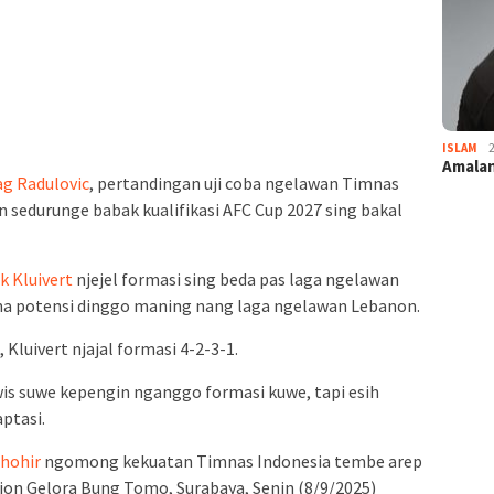
ISLAM
Amalan
ag Radulovic
, pertandingan uji coba ngelawan Timnas
 sedurunge babak kualifikasi AFC Cup 2027 sing bakal
k Kluivert
njejel formasi sing beda pas laga ngelawan
ana potensi dinggo maning nang laga ngelawan Lebanon.
Kluivert njajal formasi 4-2-3-1.
is suwe kepengin nganggo formasi kuwe, tapi esih
ptasi.
Thohir
ngomong kekuatan Timnas Indonesia tembe arep
ion Gelora Bung Tomo, Surabaya, Senin (8/9/2025)