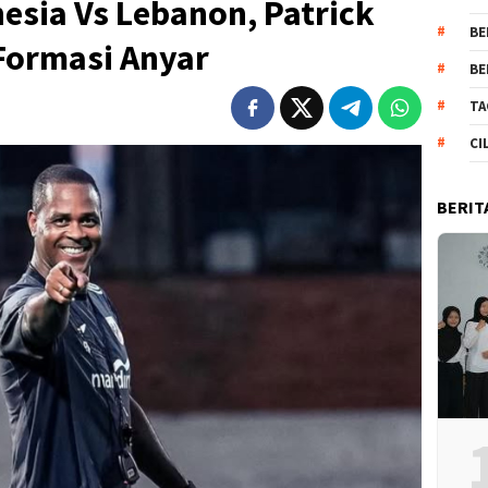
esia Vs Lebanon, Patrick
BE
Formasi Anyar
BE
TA
CI
BERIT