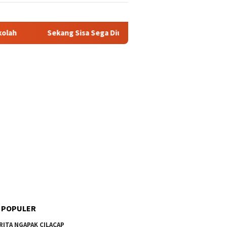
ekang Sisa Sega Diubah Dadi Omset: Kisah Santri Entrepreneur 
 POPULER
RITA NGAPAK CILACAP