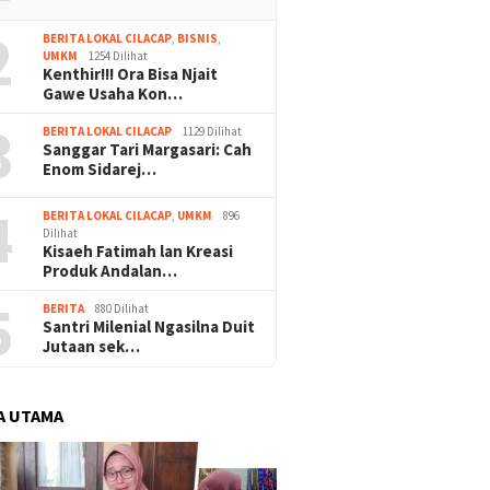
2
BERITA LOKAL CILACAP
,
BISNIS
,
UMKM
1254 Dilihat
Kenthir!!! Ora Bisa Njait
Gawe Usaha Kon…
3
BERITA LOKAL CILACAP
1129 Dilihat
Sanggar Tari Margasari: Cah
Enom Sidarej…
4
BERITA LOKAL CILACAP
,
UMKM
896
Dilihat
Kisaeh Fatimah lan Kreasi
Produk Andalan…
5
BERITA
880 Dilihat
Santri Milenial Ngasilna Duit
Jutaan sek…
A UTAMA