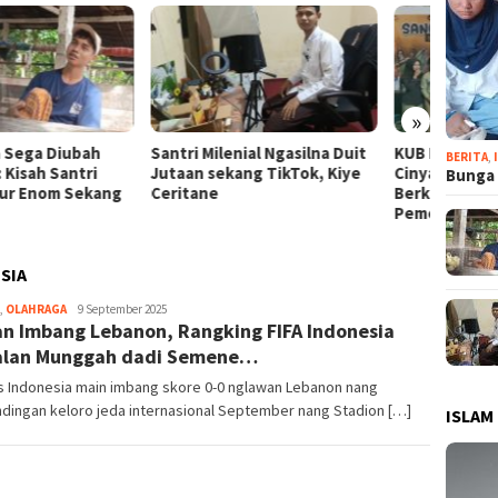
»
i Milenial Ngasilna Duit
KUB Kan Margasari karo
Longs
BERITA
,
an sekang TikTok, Kiye
Cinyawang Ulih Bantuan
Krung
Bunga 
tane
Berkat Sinergi Dewan Karo
Bapak!
Pemerintah
SIA
,
OLAHRAGA
R
9 September 2025
n Imbang Lebanon, Rangking FIFA Indonesia
Syarief
alan Munggah dadi Semene…
s Indonesia main imbang skore 0-0 nglawan Lebanon nang
dingan keloro jeda internasional September nang Stadion […]
ISLAM