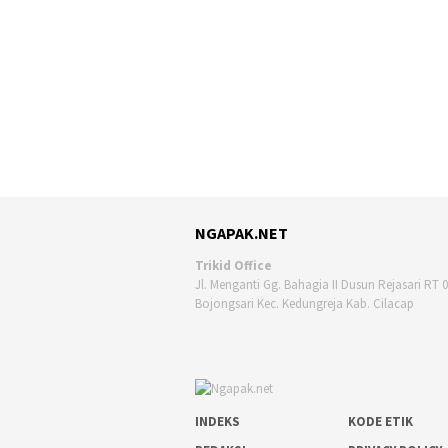
NGAPAK.NET
Trikid Office
Jl. Menganti Gg. Bahagia II Dusun Rejasari RT 
Bojongsari Kec. Kedungreja Kab. Cilacap
INDEKS
KODE ETIK