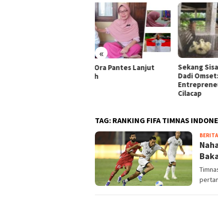
«
Sekang Sisa Sega Diubah
Santr
ga Ora Pantes Lanjut
Dadi Omset: Kisah Santri
Juta
kolah
Entrepreneur Enom Sekang
Ceri
Cilacap
TAG:
RANKING FIFA TIMNAS INDONE
BERITA
Naha
Bak
Timna
pertan