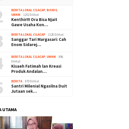
2
BERITA LOKAL CILACAP
,
BISNIS
,
UMKM
1252 Dilihat
Kenthir!!! Ora Bisa Njait
Gawe Usaha Kon…
3
BERITA LOKAL CILACAP
1128 Dilihat
Sanggar Tari Margasari: Cah
Enom Sidarej…
4
BERITA LOKAL CILACAP
,
UMKM
896
Dilihat
Kisaeh Fatimah lan Kreasi
Produk Andalan…
5
BERITA
879 Dilihat
Santri Milenial Ngasilna Duit
Jutaan sek…
A UTAMA