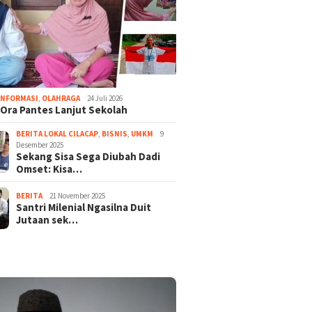
or Majenang: Imam
Sekang 
Bunga Ora Pantes Lanjut
INFORMASI
,
OLAHRAGA
24 Juli 2026
u Suara ‘Bapak…
Dadi Oms
Sekolah
Ora Pantes Lanjut Sekolah
’
Entrepr
Cilacap
BERITA LOKAL CILACAP
,
BISNIS
,
UMKM
9
Desember 2025
Sekang Sisa Sega Diubah Dadi
Omset: Kisa…
BERITA
21 November 2025
Santri Milenial Ngasilna Duit
Jutaan sek…