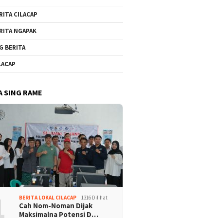
RITA CILACAP
RITA NGAPAK
G BERITA
LACAP
A SING RAME
1
BERITA LOKAL CILACAP
1316 Dilihat
Cah Nom-Noman Dijak
Maksimalna Potensi D…