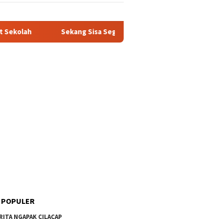
Sekang Sisa Sega Diubah Dadi Omset: Kisah Santri Entre
 POPULER
RITA NGAPAK CILACAP