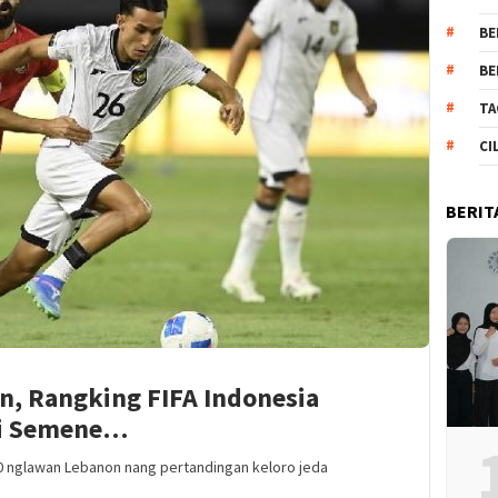
BE
BE
TA
CI
BERIT
, Rangking FIFA Indonesia
di Semene…
0 nglawan Lebanon nang pertandingan keloro jeda