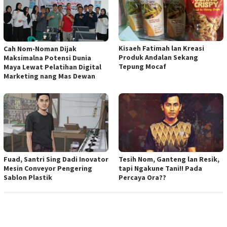
Kisaeh Fatimah lan Kreasi
Cah Nom-Noman Dijak
Produk Andalan Sekang
Maksimalna Potensi Dunia
Tepung Mocaf
Maya Lewat Pelatihan Digital
Marketing nang Mas Dewan
Fuad, Santri Sing Dadi Inovator
Tesih Nom, Ganteng lan Resik,
Mesin Conveyor Pengering
tapi Ngakune Tani!! Pada
Sablon Plastik
Percaya Ora??