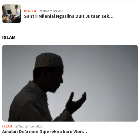
BERITA
21 November 2025
Santri Milenial Ngasilna Duit Jutaan sek…
ISLAM
ISLAM
23 September 2025
Amalan Do’a men Diperekna karo Won…