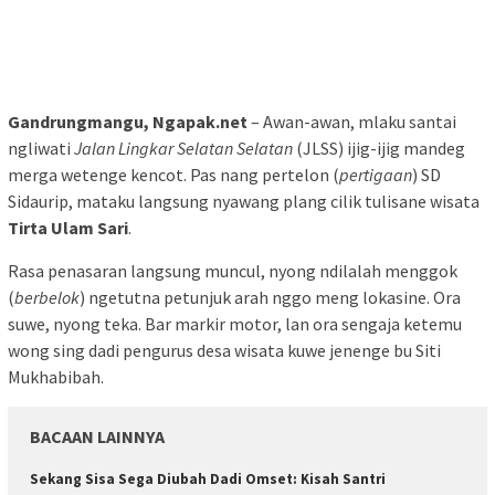
Gandrungmangu, Ngapak.net
– Awan-awan, mlaku santai
ngliwati
Jalan Lingkar Selatan Selatan
(JLSS) ijig-ijig mandeg
merga wetenge kencot. Pas nang pertelon (
pertigaan
) SD
Sidaurip, mataku langsung nyawang plang cilik tulisane wisata
Tirta Ulam Sari
.
Rasa penasaran langsung muncul, nyong ndilalah menggok
(
berbelok
) ngetutna petunjuk arah nggo meng lokasine. Ora
suwe, nyong teka. Bar markir motor, lan ora sengaja ketemu
wong sing dadi pengurus desa wisata kuwe jenenge bu Siti
Mukhabibah.
BACAAN LAINNYA
Sekang Sisa Sega Diubah Dadi Omset: Kisah Santri