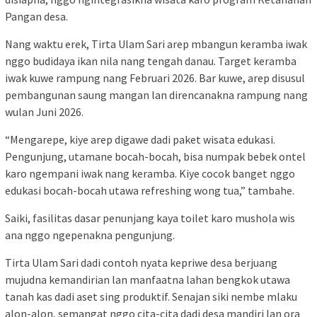
Pangan desa.
Nang waktu erek, Tirta Ulam Sari arep mbangun keramba iwak
nggo budidaya ikan nila nang tengah danau. Target keramba
iwak kuwe rampung nang Februari 2026. Bar kuwe, arep disusul
pembangunan saung mangan lan direncanakna rampung nang
wulan Juni 2026.
“Mengarepe, kiye arep digawe dadi paket wisata edukasi.
Pengunjung, utamane bocah-bocah, bisa numpak bebek ontel
karo ngempani iwak nang keramba. Kiye cocok banget nggo
edukasi bocah-bocah utawa refreshing wong tua,” tambahe.
Saiki, fasilitas dasar penunjang kaya toilet karo mushola wis
ana nggo ngepenakna pengunjung.
Tirta Ulam Sari dadi contoh nyata kepriwe desa berjuang
mujudna kemandirian lan manfaatna lahan bengkok utawa
tanah kas dadi aset sing produktif. Senajan siki nembe mlaku
alon-alon, semangat nggo cita-cita dadi desa mandiri lan ora