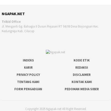
NGAPAK.NET
Trikid Office
Jl. Menganti Gg. Bahagia II Dusun Rejasari RT 04/08 Desa Bojongsari Kec.
Kedungreja Kab. Cilacap
INDEKS
KODE ETIK
KARIR
REDAKSI
PRIVACY POLICY
DISCLAIMER
TENTANG KAMI
KONTAK KAMI
FORM PENGADUAN
PEDOMAN MEDIA SIBER
Copyright 2025 Ngapak.net All Right Reserved