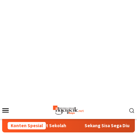
Loncat
ke
konten
Menu
Mobile
s Lanjut Sekolah
Konten Spesial
Sekang Sisa Sega Diubah Dadi Omset: K