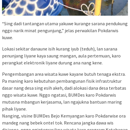
“Sing dadi tantangan utama yakuwe kurange sarana pendukung
nggo narik minat pengunjung,” jelas perwakilan Pokdarwis
kuwe.
Lokasi sekitar danaune isih kurang iyub (teduh), lan sarana
penunjang liyane kaya saung mangan, aula pertemuan, karo
perangkat elektronik liyane durung ana nang kene.
Pengembangan area wisata kuwe kayane butuh tenaga ekstra.
Pa maning karo kebutuhan pembangunan fisik infrastruktur
dasar nang desa sing esih akeh, dadi alokasi dana desa terbatas
nggo wisata kuwe. Nggo ngatasi, BUMDes karo Pokdarwis
mutusna mbangun kerjasama, lan ngajukna bantuan maring
pihak liyane.
Nanging, visine BUMDes Bejo Kemyangan karo Pokdarwise ora
mandeg nang bebek ontel tok. Rencana jangka dawa wis
disiapna, nggo ngintegrasikna wisata karo program Ketahanan