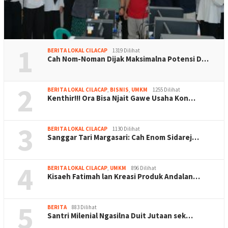
1
BERITA LOKAL CILACAP
1319 Dilihat
Cah Nom-Noman Dijak Maksimalna Potensi D…
2
BERITA LOKAL CILACAP
,
BISNIS
,
UMKM
1255 Dilihat
Kenthir!!! Ora Bisa Njait Gawe Usaha Kon…
3
BERITA LOKAL CILACAP
1130 Dilihat
Sanggar Tari Margasari: Cah Enom Sidarej…
4
BERITA LOKAL CILACAP
,
UMKM
896 Dilihat
Kisaeh Fatimah lan Kreasi Produk Andalan…
5
BERITA
883 Dilihat
Santri Milenial Ngasilna Duit Jutaan sek…