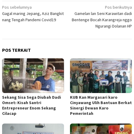
Navigasi
Pos sebelumnya
Pos berikutnya
Gagal maring Jepang, Aziz Bangkit
Gamelan lan Seni Karawitan dadi
pos
nang Tengah Pandemi Covid19
Bentenge Bocah Karangreja nggo
Ngurangi Dolanan HP
POS TERKAIT
Sekang Sisa Sega Diubah Dadi
KUB Kan Margasari karo
Omset: Kisah Santri
Cinyawang Ulih Bantuan Berkat
Entrepreneur Enom Sekang
Sinergi Dewan Karo
Cilacap
Pemerintah