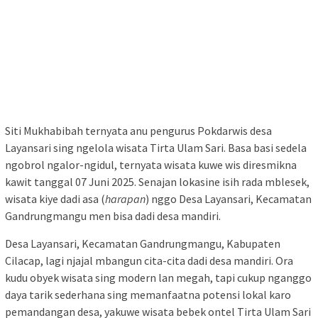
Siti Mukhabibah ternyata anu pengurus Pokdarwis desa
Layansari sing ngelola wisata Tirta Ulam Sari. Basa basi sedela
ngobrol ngalor-ngidul, ternyata wisata kuwe wis diresmikna
kawit tanggal 07 Juni 2025. Senajan lokasine isih rada mblesek,
wisata kiye dadi asa (
harapan
) nggo Desa Layansari, Kecamatan
Gandrungmangu men bisa dadi desa mandiri.
Desa Layansari, Kecamatan Gandrungmangu, Kabupaten
Cilacap, lagi njajal mbangun cita-cita dadi desa mandiri. Ora
kudu obyek wisata sing modern lan megah, tapi cukup nganggo
daya tarik sederhana sing memanfaatna potensi lokal karo
pemandangan desa, yakuwe wisata bebek ontel Tirta Ulam Sari