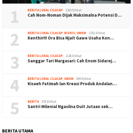
1
BERITA LOKAL CILACAP
1316 Dilihat
Cah Nom-Noman Dijak Maksimalna Potensi D…
2
BERITA LOKAL CILACAP
,
BISNIS
,
UMKM
1251 Dilihat
Kenthir!!! Ora Bisa Njait Gawe Usaha Kon…
3
BERITA LOKAL CILACAP
1126 Dilihat
Sanggar Tari Margasari: Cah Enom Sidarej…
4
BERITA LOKAL CILACAP
,
UMKM
895 Dilihat
Kisaeh Fatimah lan Kreasi Produk Andalan…
5
BERITA
878 Dilihat
Santri Milenial Ngasilna Duit Jutaan sek…
BERITA UTAMA