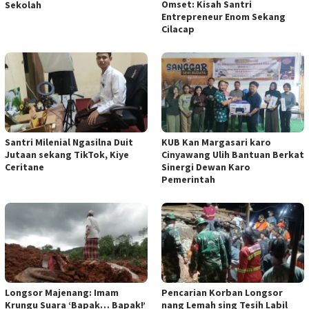
Omset: Kisah Santri
Sekolah
Entrepreneur Enom Sekang
Cilacap
Santri Milenial Ngasilna Duit
KUB Kan Margasari karo
Jutaan sekang TikTok, Kiye
Cinyawang Ulih Bantuan Berkat
Ceritane
Sinergi Dewan Karo
Pemerintah
Longsor Majenang: Imam
Pencarian Korban Longsor
Krungu Suara ‘Bapak… Bapak!’
nang Lemah sing Tesih Labil