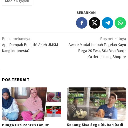
Media Ngapak
SEBARKAN
Navigasi
Pos sebelumnya
Pos berikutnya
Apa Dampak Positifé Akeh UMKM
Awale Modal Limbah Tugelan Kayu
pos
Nang Indonesia?
Rega 20 Ewu, Siki Bisa Banjir
Orderan nang Shopee
POS TERKAIT
Sekang Sisa Sega Diubah Dadi
Bunga Ora Pantes Lanjut