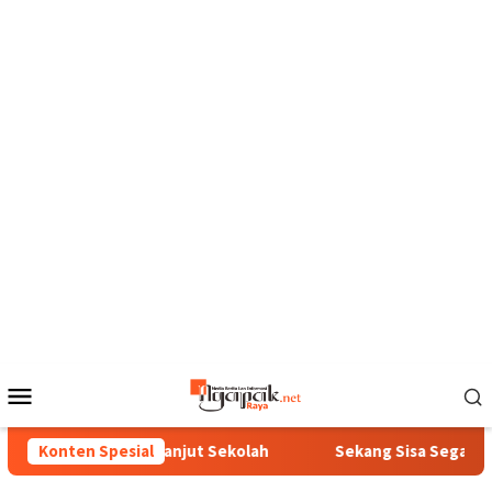
Loncat
ke
konten
Menu
Mobile
Ora Pantes Lanjut Sekolah
Konten Spesial
Sekang Sisa Sega Diubah Dadi