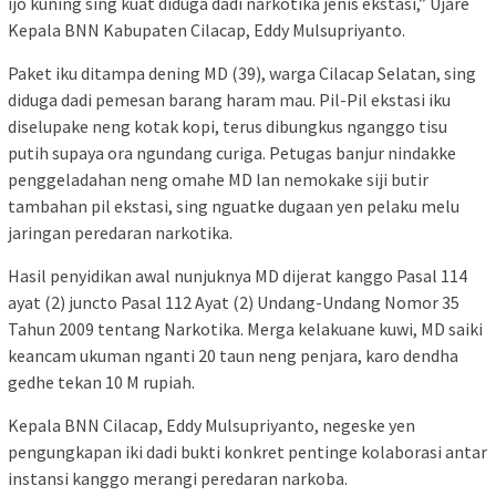
ijo kuning sing kuat diduga dadi narkotika jenis ekstasi,” Ujare
Kepala BNN Kabupaten Cilacap, Eddy Mulsupriyanto.
Paket iku ditampa dening MD (39), warga Cilacap Selatan, sing
diduga dadi pemesan barang haram mau. Pil-Pil ekstasi iku
diselupake neng kotak kopi, terus dibungkus nganggo tisu
putih supaya ora ngundang curiga. Petugas banjur nindakke
penggeladahan neng omahe MD lan nemokake siji butir
tambahan pil ekstasi, sing nguatke dugaan yen pelaku melu
jaringan peredaran narkotika.
Hasil penyidikan awal nunjuknya MD dijerat kanggo Pasal 114
ayat (2) juncto Pasal 112 Ayat (2) Undang-Undang Nomor 35
Tahun 2009 tentang Narkotika. Merga kelakuane kuwi, MD saiki
keancam ukuman nganti 20 taun neng penjara, karo dendha
gedhe tekan 10 M rupiah.
Kepala BNN Cilacap, Eddy Mulsupriyanto, negeske yen
pengungkapan iki dadi bukti konkret pentinge kolaborasi antar
instansi kanggo merangi peredaran narkoba.