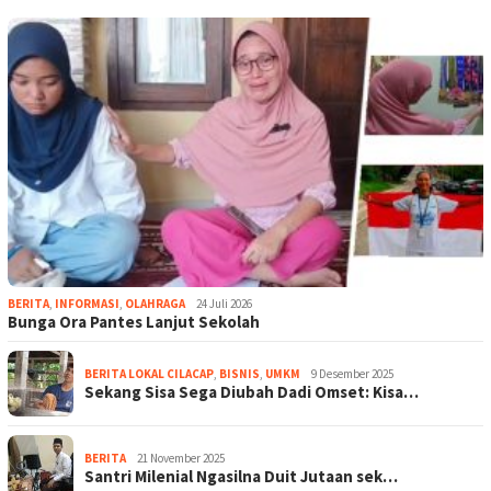
BERITA
,
INFORMASI
,
OLAHRAGA
24 Juli 2026
Bunga Ora Pantes Lanjut Sekolah
BERITA LOKAL CILACAP
,
BISNIS
,
UMKM
9 Desember 2025
Sekang Sisa Sega Diubah Dadi Omset: Kisa…
BERITA
21 November 2025
Santri Milenial Ngasilna Duit Jutaan sek…