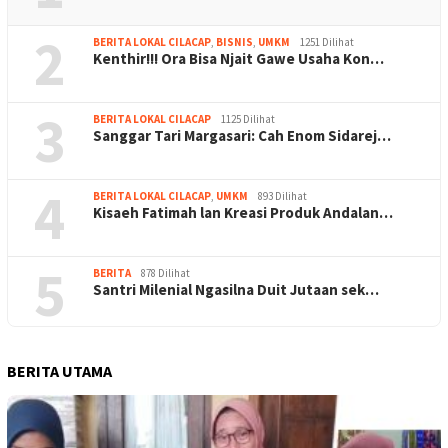
2
BERITA LOKAL CILACAP
,
BISNIS
,
UMKM
1251 Dilihat
Kenthir!!! Ora Bisa Njait Gawe Usaha Kon…
3
BERITA LOKAL CILACAP
1125 Dilihat
Sanggar Tari Margasari: Cah Enom Sidarej…
4
BERITA LOKAL CILACAP
,
UMKM
893 Dilihat
Kisaeh Fatimah lan Kreasi Produk Andalan…
5
BERITA
878 Dilihat
Santri Milenial Ngasilna Duit Jutaan sek…
BERITA UTAMA