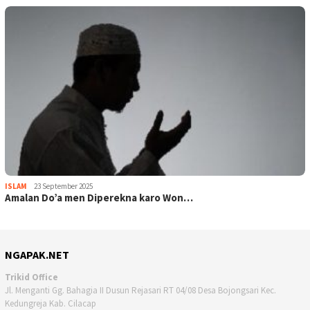
ISLAM
23 September 2025
Amalan Do’a men Diperekna karo Won…
NGAPAK.NET
Trikid Office
Jl. Menganti Gg. Bahagia II Dusun Rejasari RT 04/08 Desa Bojongsari Kec.
Kedungreja Kab. Cilacap