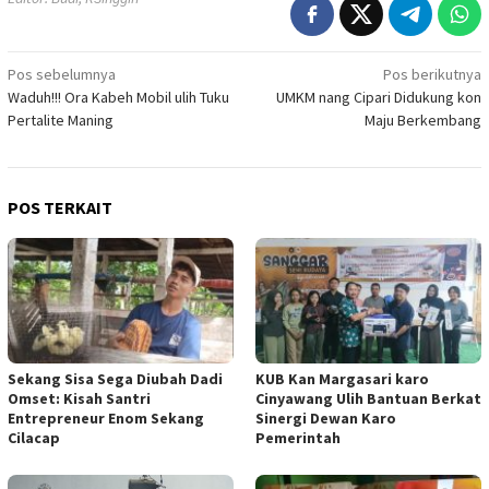
Navigasi
Pos sebelumnya
Pos berikutnya
Waduh!!! Ora Kabeh Mobil ulih Tuku
UMKM nang Cipari Didukung kon
pos
Pertalite Maning
Maju Berkembang
POS TERKAIT
Sekang Sisa Sega Diubah Dadi
KUB Kan Margasari karo
Omset: Kisah Santri
Cinyawang Ulih Bantuan Berkat
Entrepreneur Enom Sekang
Sinergi Dewan Karo
Cilacap
Pemerintah