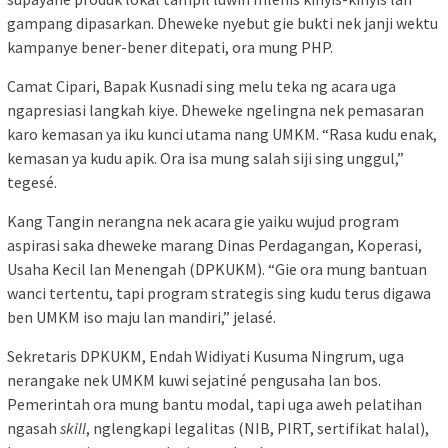
gampang dipasarkan. Dheweke nyebut gie bukti nek janji wektu
kampanye bener-bener ditepati, ora mung PHP.
Camat Cipari, Bapak Kusnadi sing melu teka ng acara uga
ngapresiasi langkah kiye. Dheweke ngelingna nek pemasaran
karo kemasan ya iku kunci utama nang UMKM. “Rasa kudu enak,
kemasan ya kudu apik. Ora isa mung salah siji sing unggul,”
tegesé.
Kang Tangin nerangna nek acara gie yaiku wujud program
aspirasi saka dheweke marang Dinas Perdagangan, Koperasi,
Usaha Kecil lan Menengah (DPKUKM). “Gie ora mung bantuan
wanci tertentu, tapi program strategis sing kudu terus digawa
ben UMKM iso maju lan mandiri,” jelasé.
Sekretaris DPKUKM, Endah Widiyati Kusuma Ningrum, uga
nerangake nek UMKM kuwi sejatiné pengusaha lan bos.
Pemerintah ora mung bantu modal, tapi uga aweh pelatihan
ngasah
skill
, nglengkapi legalitas (NIB, PIRT, sertifikat halal),