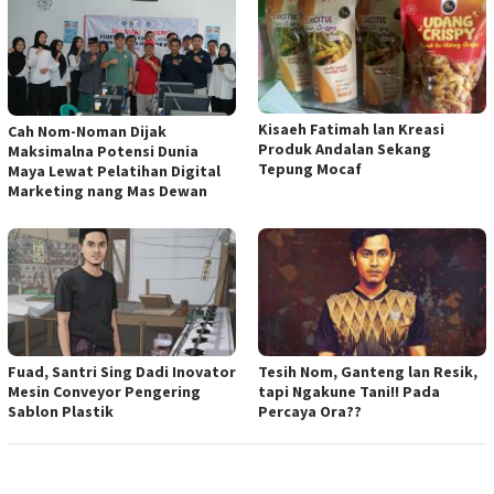
Kisaeh Fatimah lan Kreasi
Cah Nom-Noman Dijak
Produk Andalan Sekang
Maksimalna Potensi Dunia
Tepung Mocaf
Maya Lewat Pelatihan Digital
Marketing nang Mas Dewan
Fuad, Santri Sing Dadi Inovator
Tesih Nom, Ganteng lan Resik,
Mesin Conveyor Pengering
tapi Ngakune Tani!! Pada
Sablon Plastik
Percaya Ora??