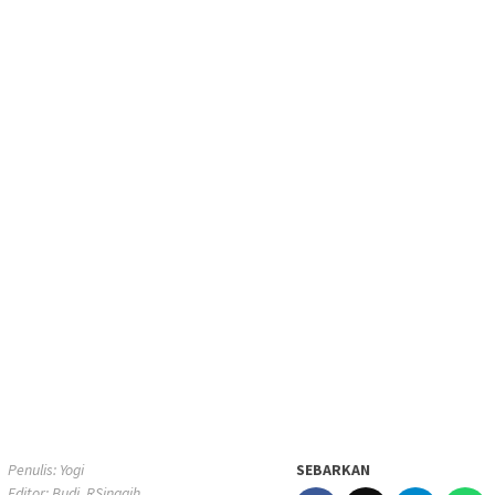
Penulis: Yogi
SEBARKAN
Editor: Budi, RSinggih