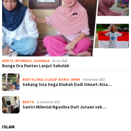
BERITA
,
INFORMASI
,
OLAHRAGA
24 Juli 2026
Bunga Ora Pantes Lanjut Sekolah
BERITA LOKAL CILACAP
,
BISNIS
,
UMKM
9 Desember 2025
Sekang Sisa Sega Diubah Dadi Omset: Kisa…
BERITA
21 November 2025
Santri Milenial Ngasilna Duit Jutaan sek…
ISLAM