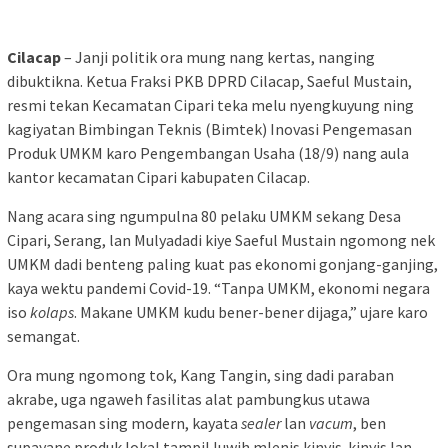
Cilacap
– Janji politik ora mung nang kertas, nanging
dibuktikna. Ketua Fraksi PKB DPRD Cilacap, Saeful Mustain,
resmi tekan Kecamatan Cipari teka melu nyengkuyung ning
kagiyatan Bimbingan Teknis (Bimtek) Inovasi Pengemasan
Produk UMKM karo Pengembangan Usaha (18/9) nang aula
kantor kecamatan Cipari kabupaten Cilacap.
Nang acara sing ngumpulna 80 pelaku UMKM sekang Desa
Cipari, Serang, lan Mulyadadi kiye Saeful Mustain ngomong nek
UMKM dadi benteng paling kuat pas ekonomi gonjang-ganjing,
kaya wektu pandemi Covid-19. “Tanpa UMKM, ekonomi negara
iso
kolaps
. Makane UMKM kudu bener-bener dijaga,” ujare karo
semangat.
Ora mung ngomong tok, Kang Tangin, sing dadi paraban
akrabe, uga ngaweh fasilitas alat pambungkus utawa
pengemasan sing modern, kayata
sealer
lan
vacum
, ben
supayane produk lokal tampil luwih mlenis kinyis-kinyis lan