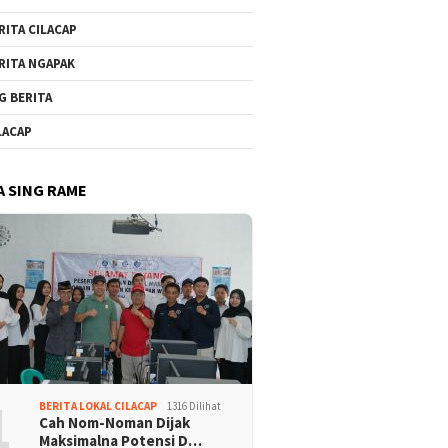
RITA CILACAP
RITA NGAPAK
G BERITA
LACAP
A SING RAME
1
BERITA LOKAL CILACAP
1316 Dilihat
Cah Nom-Noman Dijak
Maksimalna Potensi D…