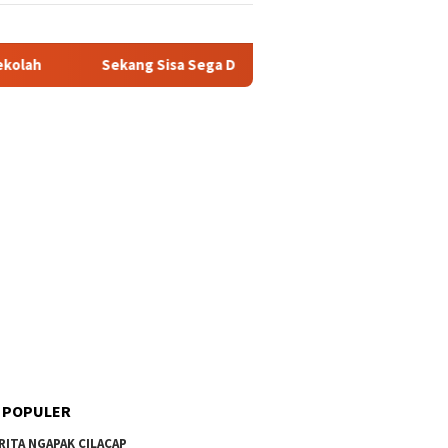
Sekang Sisa Sega Diubah Dadi Omset: Kisah Santri Entrepreneur
 POPULER
RITA NGAPAK CILACAP