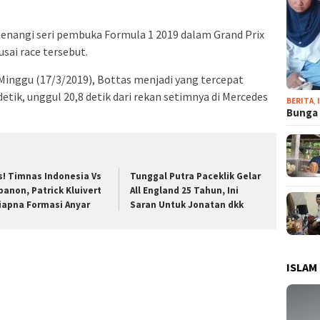
menangi seri pembuka Formula 1 2019 dalam Grand Prix
sai race tersebut.
, Minggu (17/3/2019), Bottas menjadi yang tercepat
etik, unggul 20,8 detik dari rekan setimnya di Mercedes
BERITA
,
Bunga 
s! Timnas Indonesia Vs
Tunggal Putra Paceklik Gelar
banon, Patrick Kluivert
All England 25 Tahun, Ini
iapna Formasi Anyar
Saran Untuk Jonatan dkk
ISLAM