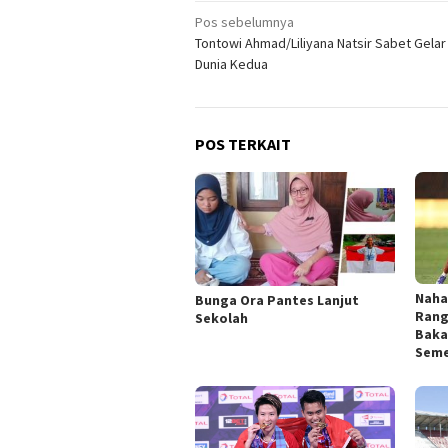
Navigasi
Pos sebelumnya
Tontowi Ahmad/Liliyana Natsir Sabet Gelar
pos
Dunia Kedua
POS TERKAIT
Naha
Bunga Ora Pantes Lanjut
Rang
Sekolah
Baka
Sem