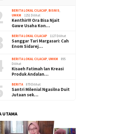
2
BERITA LOKAL CILACAP
,
BISNIS
,
UMKM
1251 Dilihat
Kenthir!!! Ora Bisa Njait
Gawe Usaha Kon…
3
BERITA LOKAL CILACAP
1127 Dilihat
Sanggar Tari Margasari: Cah
Enom Sidarej…
4
BERITA LOKAL CILACAP
,
UMKM
895
Dilihat
Kisaeh Fatimah lan Kreasi
Produk Andalan…
5
BERITA
879 Dilihat
Santri Milenial Ngasilna Duit
Jutaan sek…
A UTAMA