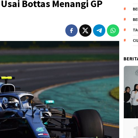
 Usai Bottas Menangi GP
BE
BE
TA
CI
BERIT