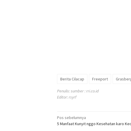
Berita Cilacap
Freeport
Grasber
Penulis: sumber : rri.co.id
Editor: rsyrf
Navigasi
Pos sebelumnya
5 Manfaat Kunyit nggo Kesehatan karo Ke
pos