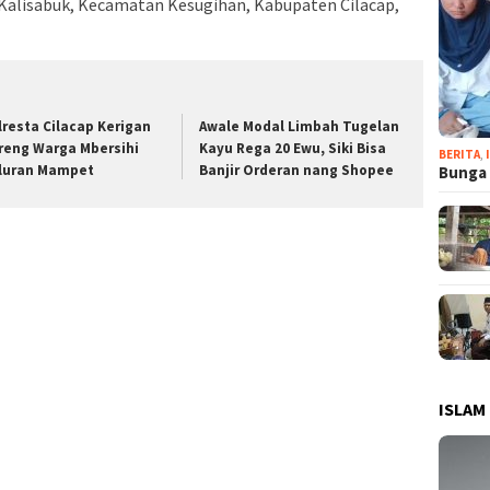
 Kalisabuk, Kecamatan Kesugihan, Kabupaten Cilacap,
lresta Cilacap Kerigan
Awale Modal Limbah Tugelan
reng Warga Mbersihi
Kayu Rega 20 Ewu, Siki Bisa
BERITA
,
luran Mampet
Banjir Orderan nang Shopee
Bunga 
ISLAM