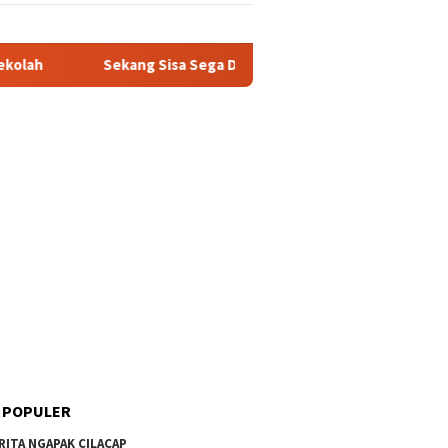
Sekang Sisa Sega Diubah Dadi Omset: Kisah Santri Entrepreneur
 POPULER
RITA NGAPAK CILACAP