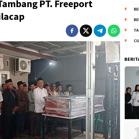
 Tambang PT. Freeport
BE
ilacap
BE
TA
CI
BERIT