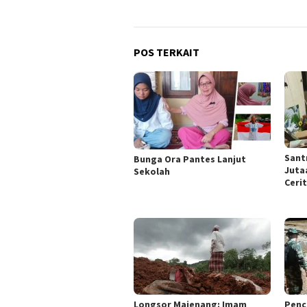
POS TERKAIT
Santr
Bunga Ora Pantes Lanjut
Juta
Sekolah
Ceri
Longsor Majenang: Imam
Penc