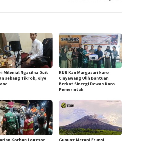
i Milenial Ngasilna Duit
KUB Kan Margasari karo
an sekang TikTok, Kiye
Cinyawang Ulih Bantuan
tane
Berkat Sinergi Dewan Karo
Pemerintah
arian Korban Longsor
Gunung Merapi Erupsi,