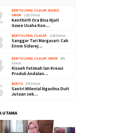
2
BERITA LOKAL CILACAP
,
BISNIS
,
UMKM
1251 Dilihat
Kenthir!!! Ora Bisa Njait
Gawe Usaha Kon…
3
BERITA LOKAL CILACAP
1126 Dilihat
Sanggar Tari Margasari: Cah
Enom Sidarej…
4
BERITA LOKAL CILACAP
,
UMKM
895
Dilihat
Kisaeh Fatimah lan Kreasi
Produk Andalan…
5
BERITA
878 Dilihat
Santri Milenial Ngasilna Duit
Jutaan sek…
A UTAMA