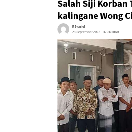
Salah Siji Korban
kalingane Wong C
R Syarief
23 September 2025
420 Dilihat