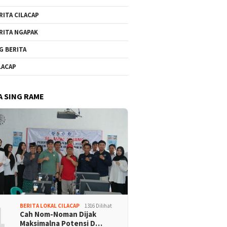
RITA CILACAP
RITA NGAPAK
G BERITA
LACAP
A SING RAME
1
BERITA LOKAL CILACAP
1316 Dilihat
Cah Nom-Noman Dijak
Maksimalna Potensi D…