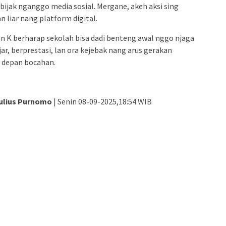
bijak nganggo media sosial. Mergane, akeh aksi sing
n liar nang platform digital.
an K berharap sekolah bisa dadi benteng awal nggo njaga
ar, berprestasi, lan ora kejebak nang arus gerakan
 depan bocahan.
ulius Purnomo
| Senin 08-09-2025,18:54 WIB