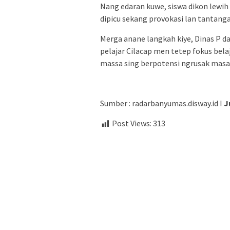
Nang edaran kuwe, siswa dikon lewih 
dipicu sekang provokasi lan tantanga
Merga anane langkah kiye, Dinas P d
pelajar Cilacap men tetep fokus belaj
massa sing berpotensi ngrusak masa
Sumber : radarbanyumas.disway.id I
J
Post Views:
313