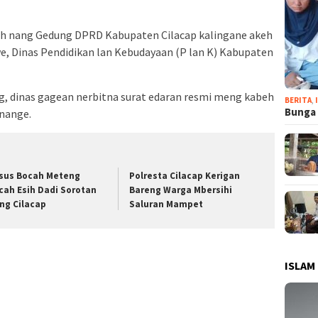
cuh nang Gedung DPRD Kabupaten Cilacap kalingane akeh
we, Dinas Pendidikan lan Kebudayaan (P lan K) Kabupaten
g, dinas gagean nerbitna surat edaran resmi meng kabeh
BERITA
,
Bunga 
nange.
sus Bocah Meteng
Polresta Cilacap Kerigan
cah Esih Dadi Sorotan
Bareng Warga Mbersihi
ng Cilacap
Saluran Mampet
ISLAM