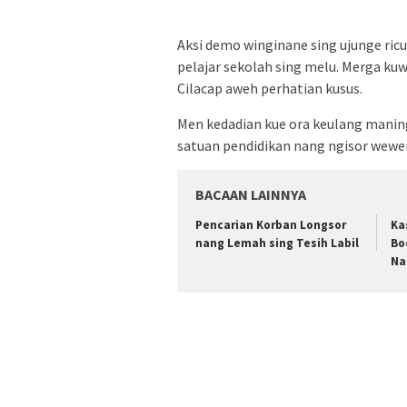
Aksi demo winginane sing ujunge ri
pelajar sekolah sing melu. Merga ku
Cilacap aweh perhatian kusus.
Men kedadian kue ora keulang manin
satuan pendidikan nang ngisor wewe
BACAAN LAINNYA
Pencarian Korban Longsor
Ka
nang Lemah sing Tesih Labil
Bo
Na