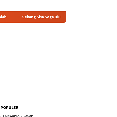
ng Sisa Sega Diubah Dadi Omset: Kisah Santri Entrepreneur Eno
 POPULER
RITA NGAPAK CILACAP