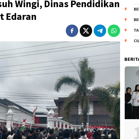
uh Wingi, Dinas Pendidikan
BE
t Edaran
BE
TA
CI
BERIT