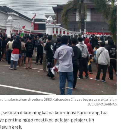
berujung kericuhan di gedung DPRD Kabupaten Cilacap beberapa waktu lalu.-
JULIUS/RADARMAS
, sekolah dikon ningkatna koordinasi karo orang tua
e penting nggo mastikna pelajar-pelajar ulih
ewih erek.