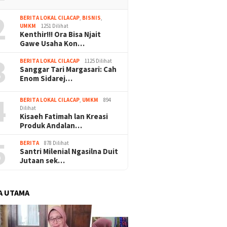
2
BERITA LOKAL CILACAP
,
BISNIS
,
UMKM
1251 Dilihat
Kenthir!!! Ora Bisa Njait
Gawe Usaha Kon…
3
BERITA LOKAL CILACAP
1125 Dilihat
Sanggar Tari Margasari: Cah
Enom Sidarej…
4
BERITA LOKAL CILACAP
,
UMKM
894
Dilihat
Kisaeh Fatimah lan Kreasi
Produk Andalan…
5
BERITA
878 Dilihat
Santri Milenial Ngasilna Duit
Jutaan sek…
A UTAMA