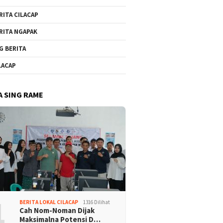
RITA CILACAP
RITA NGAPAK
G BERITA
LACAP
A SING RAME
1
BERITA LOKAL CILACAP
1316 Dilihat
Cah Nom-Noman Dijak
Maksimalna Potensi D…