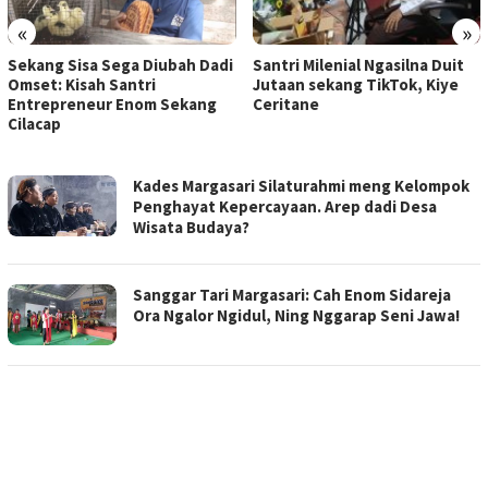
«
»
Sekang Sisa Sega Diubah Dadi
Santri Milenial Ngasilna Duit
Omset: Kisah Santri
Jutaan sekang TikTok, Kiye
Entrepreneur Enom Sekang
Ceritane
Cilacap
NGAPAK.NET
Kades Margasari Silaturahmi meng Kelompok
Penghayat Kepercayaan. Arep dadi Desa
Wisata Budaya?
Sanggar Tari Margasari: Cah Enom Sidareja
Ora Ngalor Ngidul, Ning Nggarap Seni Jawa!