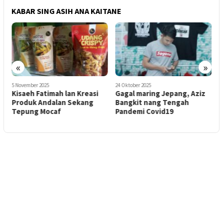
KABAR SING ASIH ANA KAITANE
«
»
5 November 2025
24 Oktober 2025
1
Kisaeh Fatimah lan Kreasi
Gagal maring Jepang, Aziz
N
Produk Andalan Sekang
Bangkit nang Tengah
N
o
Tepung Mocaf
Pandemi Covid19
s
P