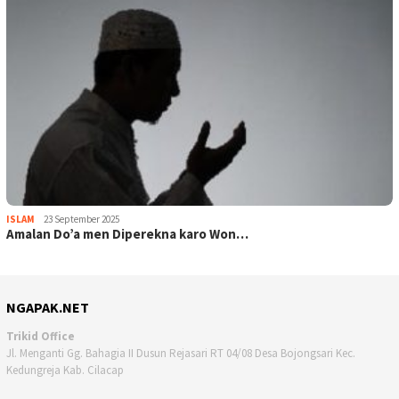
ISLAM
23 September 2025
Amalan Do’a men Diperekna karo Won…
NGAPAK.NET
Trikid Office
Jl. Menganti Gg. Bahagia II Dusun Rejasari RT 04/08 Desa Bojongsari Kec.
Kedungreja Kab. Cilacap