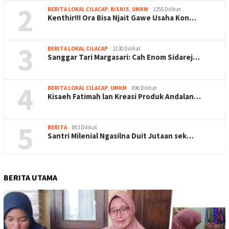
2
BERITA LOKAL CILACAP
,
BISNIS
,
UMKM
1255 Dilihat
Kenthir!!! Ora Bisa Njait Gawe Usaha Kon…
3
BERITA LOKAL CILACAP
1130 Dilihat
Sanggar Tari Margasari: Cah Enom Sidarej…
4
BERITA LOKAL CILACAP
,
UMKM
896 Dilihat
Kisaeh Fatimah lan Kreasi Produk Andalan…
5
BERITA
883 Dilihat
Santri Milenial Ngasilna Duit Jutaan sek…
BERITA UTAMA