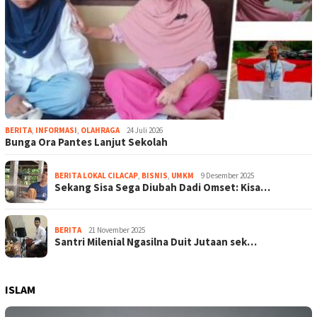
BERITA
,
INFORMASI
,
OLAHRAGA
24 Juli 2026
Bunga Ora Pantes Lanjut Sekolah
BERITA LOKAL CILACAP
,
BISNIS
,
UMKM
9 Desember 2025
Sekang Sisa Sega Diubah Dadi Omset: Kisa…
BERITA
21 November 2025
Santri Milenial Ngasilna Duit Jutaan sek…
ISLAM