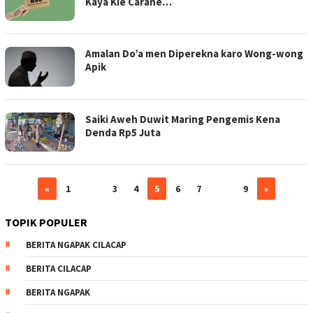
Kaya Kie Carane…
Amalan Do’a men Diperekna karo Wong-wong
Apik
Saiki Aweh Duwit Maring Pengemis Kena
Denda Rp5 Juta
«
1
…
3
4
5
6
7
…
9
»
TOPIK POPULER
BERITA NGAPAK CILACAP
BERITA CILACAP
BERITA NGAPAK